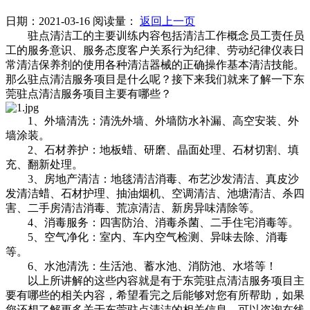
日期：2021-03-16
阅读量：
返回上一页
驻点清洁工的主要训练内容包括清洁工作概念员工责任员
工的服务意识、服务态度客户关系行为纪律、劳动纪律仪表日
常清洁保养剂的使用各种清洁器械的正确操作基本清洁技能。
那么驻点清洁服务项目是什么呢？接下来我们就来了解一下东
莞驻点清洁服务项目主要有哪些？
1、外墙清洗：清洗外墙、外墙防水补漏、高空安装、外
墙涂装。
2、石材养护：地板蜡、研磨、晶面处理、石材切割、填
充、翻新处理。
3、房地产清洁：地毯清洁消毒、布艺沙发清洁、真皮沙
发清洁蜡、石材护理、抽油烟机、空调清洁、池塘清洁、杀四
害、二手房清洁消毒、荒凉清洁、新房异味清除等。
4、消毒服务：四害防治、消毒杀菌、二手住宅消毒等。
5、空气净化：室内、车内空气检测、异味去除、消毒
等。
6、水池清洗：生活池、蓄水池、消防池、水塔等！
以上所讲解的这些内容就是有于东莞驻点清洁服务项目主
要有哪些的相关内容，希望看完之后能够对您有所帮助，如果
您还想了解更多关于东莞驻点清洁的相关信息，可以咨询在线