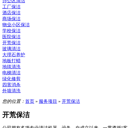
办公区清洁
工厂保洁
酒店保洁
商场保洁
物业小区保洁
学校保洁
医院保洁
开荒保洁
玻璃清洁
大理石养护
地板打蜡
地毯清洗
电梯清洁
绿化修剪
四害消杀
外墙清洗
您的位置：
首页
»
服务项目
»
开荒保洁
开荒保洁
公司拥有多项专业清洁机器、设备，自成立以来，一贯遵循“