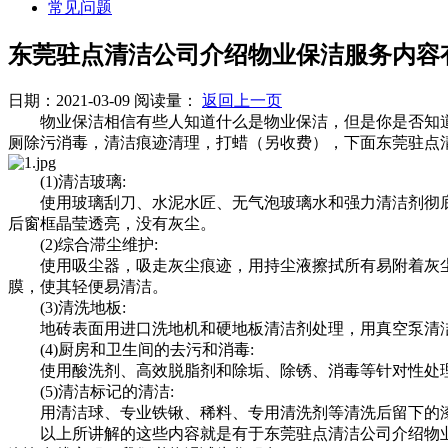
常见问题
东莞驻点清洁公司介绍物业保洁服务内容
日期：2021-03-09
阅读量：
返回上一页
物业保洁相信有些人知道什么是物业保洁，但是你是否知道
厕除污消毒，清洁痕迹清理，打蜡（另收费），下面东莞驻点
(1)清洁玻璃:
使用玻璃刮刀、水泥水匠、无气泡玻璃水和强力清洁剂彻底
后窗框晶莹透亮，没有灰尘。
(2)综合滞尘维护:
使用吸尘器，吸走灰尘痕迹，用持尘液擦拭所有易附着灰尘
膜，使其轻便易清洁。
(3)清洗地板:
地砖表面用进口洗地机和硬地板清洁剂处理，用真空泵清洁
(4)厨房和卫生间的去污和消毒:
使用酸洗剂、高效脱脂剂和除垢、除锈、消毒等针对性处
(5)清洁标记的清洁:
用清洁球、专业铁锹、稀料、专用清洗剂等清洗后留下的漆
以上所讲解的这些内容就是有于东莞驻点清洁公司介绍物业