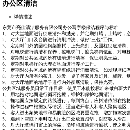
办公区清洁
详情描述
东莞市亮佳清洁服务有限公司办公写字楼保洁程序与标准
1、 对大堂地面进行彻底清扫和抛光，并定期打蜡，上蜡时，
2、 对大厅门口及台阶进行清刷冲洗，做好“三包”工作。
3、 定期对门外的圆柱钢架擦拭，上光亮剂，及圆柱彻底清刷
4、 对电梯进行清洁和保养，擦电梯门，擦亮梯内镜面。对电
5、 定期对公共区域的所有玻璃进行清擦，保证明亮无尘。
6、 定期对电梯厅的大理石地面进行养护工作。
7、 定期对公共区域的所有墙壁纸进行消毒清洗，如发现墙纸
8、 对大厅内所有的茶几、沙发、桌子等家具及灯具、标牌、
9、 对大厅地面的地厅子进行内外彻底清刷，保持光亮。
公共区域服务员日常工作目标：使员工本能按标准来做白班大
1、 用地拖对地面进行循环拖擦，维护和保护地面清洁。
2、 拖地面应按规定的路线进行，每到终点，应抖清依附在拖
3、 操作过程中根据实际情况，适当避开客人和客人聚集地区
4、 客人进出频繁地带和易肮脏的区域要重点拖，增加拖擦次
5、 遇到下雪或下雨时在大厅出口处放置踏垫，以防客人滑跌
6、 对大厅玻璃门窗上的浮尘，指印和脏渍进行擦拭，使之明