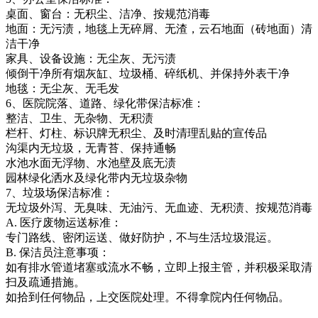
桌面、窗台：无积尘、洁净、按规范消毒
地面：无污渍，地毯上无碎屑、无渣，云石地面（砖地面）清
洁干净
家具、设备设施：无尘灰、无污渍
倾倒干净所有烟灰缸、垃圾桶、碎纸机、并保持外表干净
地毯：无尘灰、无毛发
6、医院院落、道路、绿化带保洁标准：
整洁、卫生、无杂物、无积渍
栏杆、灯柱、标识牌无积尘、及时清理乱贴的宣传品
沟渠内无垃圾，无青苔、保持通畅
水池水面无浮物、水池壁及底无渍
园林绿化洒水及绿化带内无垃圾杂物
7、垃圾场保洁标准：
无垃圾外泻、无臭味、无油污、无血迹、无积渍、按规范消毒
A. 医疗废物运送标准：
专门路线、密闭运送、做好防护，不与生活垃圾混运。
B. 保洁员注意事项：
如有排水管道堵塞或流水不畅，立即上报主管，并积极采取清
扫及疏通措施。
如拾到任何物品，上交医院处理。不得拿院内任何物品。