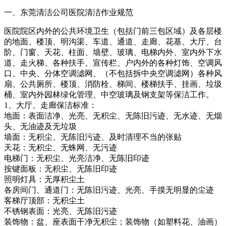
一、东莞清洁公司医院清洁作业规范
医院院区内外的公共环境卫生（包括门前三包区域）及各层楼
的地面、楼顶、明沟渠、车道、通道、走廊、花基、大厅、台
阶、门窗、天花、柱面、墙壁、玻璃、电梯内外、室内外下水
道、走火梯、各种扶手、宣传栏、户内外的各种灯饰、空调风
口、中央、分体空调滤网、（不包括拆中央空调滤网）各种风
扇、公共厕所、楼顶、消防栓、梯间、楼梯扶手、挂画、垃圾
桶、室内外园林绿化管理、中空玻璃及钢支架等保洁工作。
1、大厅、走廊保洁标准：
地面：表面洁净、光亮、无积尘、无陈旧污迹、无水迹、无烟
头、无油迹及无垃圾
墙面：无积尘、无陈旧污迹、及时清理不当的张贴
天花：无积尘、无蛛网、无污迹
电梯门：无积尘、光亮洁净、无陈旧印迹
按键面板：无积尘、无陈旧印迹
照明灯具：无厚积尘土
各房间门、通道门：无陈旧污迹、光亮、手摸无明显的尘迹
客梯厅顶部：无积尘土
不锈钢表面：光亮、无陈旧污迹
装饰物：盆、座表面干净无积尘；装饰物（如塑料花、油画）