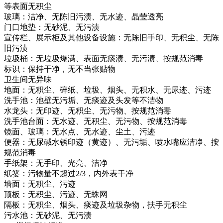
等表面无积尘
玻璃：洁净、无陈旧污渍、无水迹、晶莹透亮
门口地垫：无砂泥、无污渍
宣传栏、展示柜及其他设备设施：无陈旧手印、无积尘、无陈
旧污渍
垃圾桶：无垃圾爆满、表面无痰渍、无污渍、按规范消毒
标识：保持干净，无不当张贴物
卫生间无异味
地面：无积尘、碎纸、垃圾、烟头、无积水、无尿迹、污迹
洗手池：池壁无污垢、无痰迹及头发等不洁物
水龙头：无印迹、无积尘、无污物、按规范消毒
洗手池台面：无水迹、无积尘、无污物、按规范消毒
镜面、玻璃：无水点、无水迹、尘土、污迹
便器：无尿碱水锈印迹（黄迹）、无污垢、喷水嘴应洁净、按
规范消毒
手纸架：无手印、光亮、洁净
纸篓：污物量不超过2/3，内外表干净
墙面：无积尘、污迹
顶板：无积尘、污迹、无蛛网
隔板：无积尘、烟头、痰迹及垃圾杂物，扶手无积尘
污水池：无砂泥、无污渍