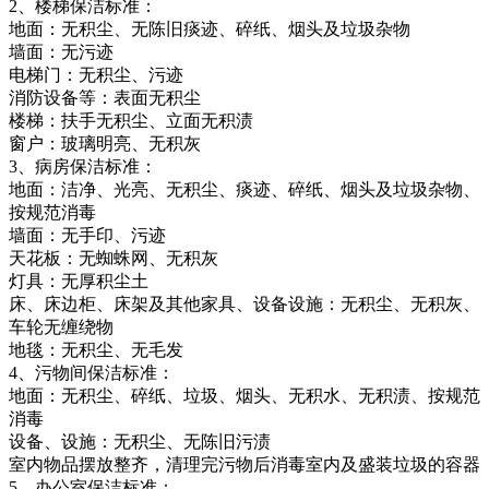
2、楼梯保洁标准：
地面：无积尘、无陈旧痰迹、碎纸、烟头及垃圾杂物
墙面：无污迹
电梯门：无积尘、污迹
消防设备等：表面无积尘
楼梯：扶手无积尘、立面无积渍
窗户：玻璃明亮、无积灰
3、病房保洁标准：
地面：洁净、光亮、无积尘、痰迹、碎纸、烟头及垃圾杂物、
按规范消毒
墙面：无手印、污迹
天花板：无蜘蛛网、无积灰
灯具：无厚积尘土
床、床边柜、床架及其他家具、设备设施：无积尘、无积灰、
车轮无缠绕物
地毯：无积尘、无毛发
4、污物间保洁标准：
地面：无积尘、碎纸、垃圾、烟头、无积水、无积渍、按规范
消毒
设备、设施：无积尘、无陈旧污渍
室内物品摆放整齐，清理完污物后消毒室内及盛装垃圾的容器
5、办公室保洁标准：