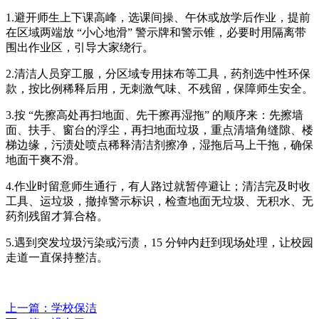
1.避开师生上下课高峰，选课间操、午休或放学后作业，提前
在区域两端放 “小心地滑” 警示牌和警示锥，必要时用隔离带
围出作业区，引导大家绕行。
2.清洁人员穿工服，分区域专用抹布等工具，药剂选中性环保
款，按比例稀释后用，无刺激气味、不残留，保障师生安全。
3.按 “先擦高处再扫地面、先干擦再湿拖” 的顺序来：先擦墙
面、扶手、窗台的浮尘，再扫地面垃圾，重点清墙角缝隙、楼
梯边缘，污渍处喷点稀释清洁剂擦净，湿拖后马上干拖，确保
地面干爽不滑。
4.作业时留意师生通行，有人路过就暂停避让；清洁完及时收
工具、运垃圾，撤掉警示标识，检查地面无垃圾、无积水、无
药剂残留才算合格。
5.遇到突发垃圾污染或污渍，15 分钟内赶到现场处理，让校园
走道一直保持整洁。
上一篇
：学校保洁