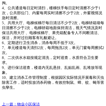
掏。
4、公共通道每日定时清扫，楼梯扶手每日定时清擦不少于1
次，公共部位门、内窗每周实时清擦不少于2次，外窗视情况
急时清擦。
5、共用大厅、电梯候梯厅每日清洁不少于2次，电梯轿箱墙每
日清擦不少于2次，电梯轿箱地面保持清洁，视天气情况及时
保洁共用大厅 、电梯候梯厅、果壳箱配备专人不间断清洁、
保洁，并对过往顾客有礼貌避让。
6、定期进行卫生消杀，消杀每周不低于3次。
7、单元楼道每天清扫2次，每周拖洗2次，单元门窗每周擦拭2
次。
8、二次供水水箱按规定清洗，定时巡查，水质符合卫生要
求。
9、进行保洁巡查，楼道内无乱悬挂、乱贴乱画、乱堆放等现
象。
10、建立消杀工作管理制度，根据园区实际情况开展毒和灭虫
除害工作，适时投放消杀药物，有效控制鼠、蟑、蚊、蝇等害
虫孳生。
上一篇
：物业小区保洁