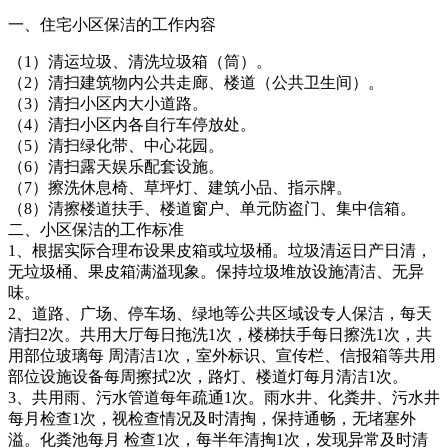
一、住宅小区保洁的工作内容
（1）清运垃圾、清洗垃圾箱（筒）。
（2）清扫建筑物内公共走廊、楼道（公共卫生间）。
（3）清扫小区内大小道路。
（4）清扫小区内各自行车停放处。
（5）清扫绿化带、中心花园。
（6）清扫露天娱乐配套设施。
（7）擦洗休息椅、草坪灯、建筑小品、指示牌。
（8）清擦楼道扶手、楼道窗户、单元防盗门、集中信箱。
二、小区保洁的工作标准
1、根据实际合理布设果皮箱或垃圾桶。垃圾清运日产日清，
无垃圾桶、果皮箱满溢现象。保持垃圾堆放设施清洁、无异
味。
2、道路、广场、停车场、绿地等公共区域设专人保洁，每天
清扫2次。共用大厅每日拖洗1次，楼梯扶手每日擦洗1次，共
用部位玻璃每 周清洁1次，室外标识、宣传栏、信报箱等共用
部位设施设备每周擦拭2次，路灯、楼道灯每月清洁1次。
3、共用雨、污水管道每年疏通1次。雨水井、化粪井、污水井
每月检查1次，视检查情况及时清掏，保持通畅，无堵塞外
溢。化粪池每月 检查1次，每半年清掏1次，发现异常及时清