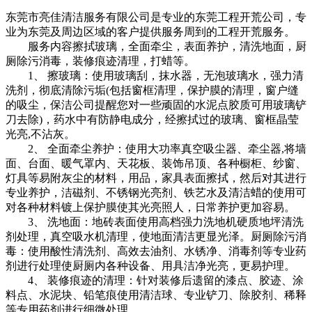
东莞市亮佳清洁服务有限公司是专业的东莞工程开荒公司，专
业为东莞及周边区域的客户提供服务周到的工程开荒服务。
服务内容擦拭玻璃，全面牵尘，表面养护，清洗地面，厨
厕除污消毒，装修痕迹清理，打蜡等。
1、 擦玻璃：使用玻璃刮，抹水器，无泡玻璃水，强力清
洗剂，彻底清除污垢(包括窗框清理，保护膜的清理，窗户缝
的吸尘，保洁公司提醒您对一些顽固的水泥点胶质可用玻璃铲
刀去除)，药水中有防静电成分，经擦拭过的玻璃、窗框晶莹
光亮,不沾灰。
2、 全面牵尘养护：使用大功率真空吸尘器、牵尘器,将墙
面、台面、暖气罩内、天花板、装饰吊顶、各种橱柜、纱窗、
灯具等易附灰尘的材料，用品，家具表面擦拭，然后对其进行
专业养护，洁磁剂、不锈钢光亮剂、铁艺水及清洁蜡的使用可
对各种材料镀上保护膜使其光亮照人，日常养护更加容易。
3、 洗地面：地砖表面使用高档强力洗地机硬质地坪清洗
剂处理，真空吸水机清理，使地面清洁更显光泽。厨厕除污消
毒：使用酸性清洗剂、高效去油剂、水锈净、消毒剂等专业药
剂进行处理使厨厕内各种设备、用具洁净光亮，更易护理。
4、 装修痕迹的清理：针对装修后遗留的漆点、胶迹、涂
料点、水泥块、铅笔痕使用清洁球、专业铲刀、除胶剂、稀释
等专用药剂进行细微处理。