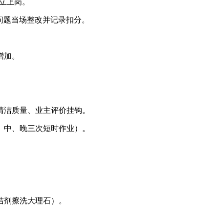
独立上岗。
现问题当场整改并记录扣分。
增加。
与清洁质量、业主评价挂钩。
、中、晚三次短时作业）。
洁剂擦洗大理石）。