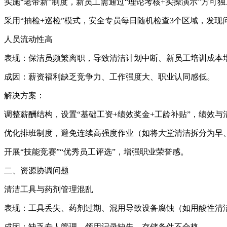
实施“老带新”制度，新员工需通过“理论考核+实操演示”方可
采用“抽检+巡检”模式，安全专员每日随机检查3个区域，发
人员流动性高
表现：保洁员频繁离职，导致清洁计划中断、新员工培训成本
成因：薪资福利缺乏竞争力、工作强度大、职业认同感低。
解决方案：
调整薪酬结构，设置“基础工资+绩效奖金+工龄补贴”，绩效
优化排班制度，避免连续高强度作业（如将大堂清洁拆分为早
开展“技能竞赛”“优秀员工评选”，增强职业荣誉感。
二、资源协调问题
清洁工具与药剂管理混乱
表现：工具丢失、药剂过期、混用导致设备腐蚀（如用酸性清
成因：缺乏专人管理、领用记录缺失、存储条件不合格。