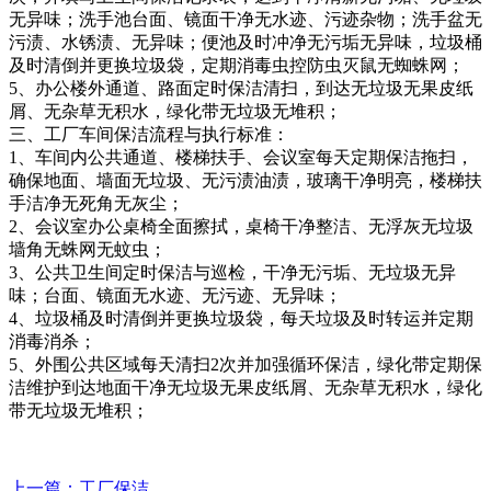
无异味；洗手池台面、镜面干净无水迹、污迹杂物；洗手盆无
污渍、水锈渍、无异味；便池及时冲净无污垢无异味，垃圾桶
及时清倒并更换垃圾袋，定期消毒虫控防虫灭鼠无蜘蛛网；
5、办公楼外通道、路面定时保洁清扫，到达无垃圾无果皮纸
屑、无杂草无积水，绿化带无垃圾无堆积；
三、工厂车间保洁流程与执行标准：
1、车间内公共通道、楼梯扶手、会议室每天定期保洁拖扫，
确保地面、墙面无垃圾、无污渍油渍，玻璃干净明亮，楼梯扶
手洁净无死角无灰尘；
2、会议室办公桌椅全面擦拭，桌椅干净整洁、无浮灰无垃圾
墙角无蛛网无蚊虫；
3、公共卫生间定时保洁与巡检，干净无污垢、无垃圾无异
味；台面、镜面无水迹、无污迹、无异味；
4、垃圾桶及时清倒并更换垃圾袋，每天垃圾及时转运并定期
消毒消杀；
5、外围公共区域每天清扫2次并加强循环保洁，绿化带定期保
洁维护到达地面干净无垃圾无果皮纸屑、无杂草无积水，绿化
带无垃圾无堆积；
上一篇
：工厂保洁