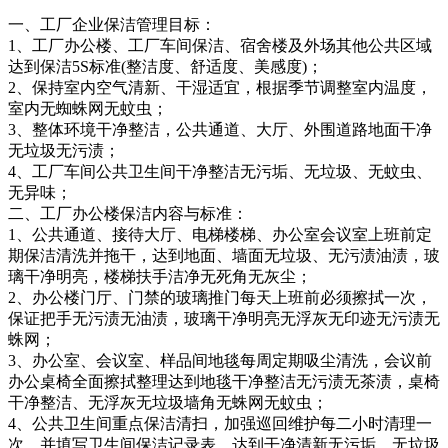
一、工厂企业保洁管理目标：
1、工厂办公楼、工厂车间保洁、宿舍楼及外场其他公共区域
达到保洁5S标准(整洁度、舒适度、美感度)；
2、保持室内空气清新、干湿适宜，根据季节调整室内温度，
室内无蜘蛛网无蚊虫；
3、整体环境干净整洁，公共通道、大厅、外围道路地面干净
无垃圾无污渍；
4、工厂车间公共卫生间干净整洁无污垢、无垃圾、无蚊虫、
无异味；
二、工厂办公楼保洁内容与标准：
1、公共通道、接待大厅、电梯楼梯、办公室会议室上班前定
期保洁清洗并拖干，达到地面、墙面无垃圾、无污渍油渍，玻
璃干净明亮，楼梯扶手洁净无死角无灰尘；
2、办公楼门厅、门禁的玻璃推门每天上班前必须擦拭一次，
保证把手无污渍无油渍，玻璃干净明亮无浮灰无印迹无污渍无
蛛网；
3、办公室、会议室、样品间地毯每周定期吸尘清洗，会议前
办公桌椅全面擦拭整理达到地毯干净整洁无污渍无茶渍，桌椅
干净整洁、无浮灰无垃圾墙角无蛛网无蚊虫；
4、公共卫生间重点保洁清扫，加强巡回维护每二小时清理一
次，并填写卫生间保洁记录表，达到干净清新无污垢、无垃圾