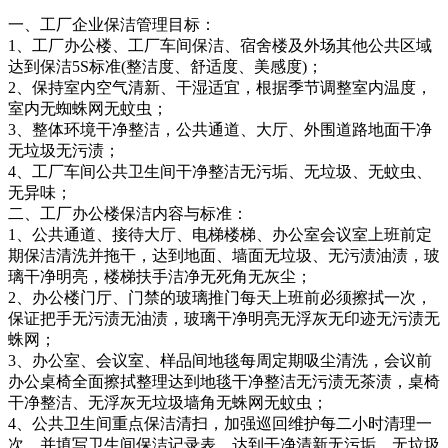
一、工厂企业保洁管理目标：
1、工厂办公楼、工厂车间保洁、宿舍楼及外场其他公共区域
达到保洁5S标准(整洁度、舒适度、美感度)；
2、保持室内空气清新、干湿适宜，根据季节调整室内温度，
室内无蜘蛛网无蚊虫；
3、整体环境干净整洁，公共通道、大厅、外围道路地面干净
无垃圾无污渍；
4、工厂车间公共卫生间干净整洁无污垢、无垃圾、无蚊虫、
无异味；
二、工厂办公楼保洁内容与标准：
1、公共通道、接待大厅、电梯楼梯、办公室会议室上班前定
期保洁清洗并拖干，达到地面、墙面无垃圾、无污渍油渍，玻
璃干净明亮，楼梯扶手洁净无死角无灰尘；
2、办公楼门厅、门禁的玻璃推门每天上班前必须擦拭一次，
保证把手无污渍无油渍，玻璃干净明亮无浮灰无印迹无污渍无
蛛网；
3、办公室、会议室、样品间地毯每周定期吸尘清洗，会议前
办公桌椅全面擦拭整理达到地毯干净整洁无污渍无茶渍，桌椅
干净整洁、无浮灰无垃圾墙角无蛛网无蚊虫；
4、公共卫生间重点保洁清扫，加强巡回维护每二小时清理一
次，并填写卫生间保洁记录表，达到干净清新无污垢、无垃圾