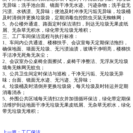
无异味；洗手池台面、镜面干净无水迹、污迹杂物；洗手盆无
污渍、水锈渍、无异味；便池及时冲净无污垢无异味，垃圾桶
及时清倒并更换垃圾袋，定期消毒虫控防虫灭鼠无蜘蛛网；
5、办公楼外通道、路面定时保洁清扫，到达无垃圾无果皮纸
屑、无杂草无积水，绿化带无垃圾无堆积；
三、工厂车间保洁流程与执行标准：
1、车间内公共通道、楼梯扶手、会议室每天定期保洁拖扫，
确保地面、墙面无垃圾、无污渍油渍，玻璃干净明亮，楼梯扶
手洁净无死角无灰尘；
2、会议室办公桌椅全面擦拭，桌椅干净整洁、无浮灰无垃圾
墙角无蛛网无蚊虫；
3、公共卫生间定时保洁与巡检，干净无污垢、无垃圾无异
味；台面、镜面无水迹、无污迹、无异味；
4、垃圾桶及时清倒并更换垃圾袋，每天垃圾及时转运并定期
消毒消杀；
5、外围公共区域每天清扫2次并加强循环保洁，绿化带定期保
洁维护到达地面干净无垃圾无果皮纸屑、无杂草无积水，绿化
带无垃圾无堆积；
上一篇
：工厂保洁